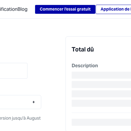
Loading...
ification
Blog
Commencer l'essai gratuit
Application de
Total dû
Description
+
ersion jusqu'à August