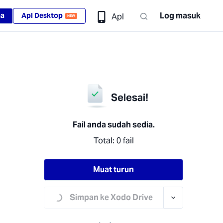
Log masuk
ma
Apl Desktop
Apl
NEW
Selesai!
Fail anda sudah sedia.
Total: 0 fail
Muat turun
Loading...
Simpan ke Xodo Drive