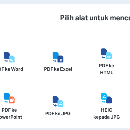
Pilih alat untuk men
PDF ke
DF ke Word
PDF ke Excel
HTML
PDF ke
HEIC
PDF ke JPG
owerPoint
kepada JPG