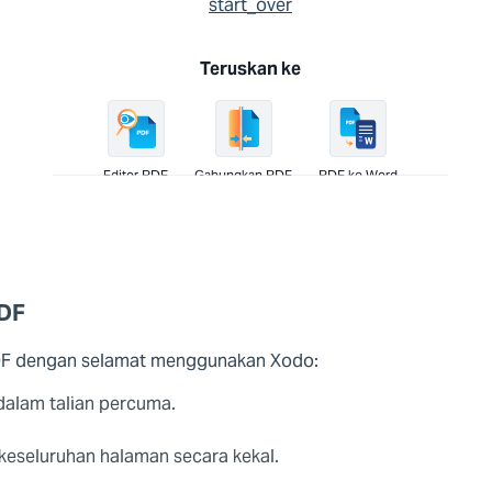
start_over
Teruskan ke
Editor PDF
Gabungkan PDF
PDF ke Word
PDF
 PDF dengan selamat menggunakan Xodo:
dalam talian percuma.
 keseluruhan halaman secara kekal.