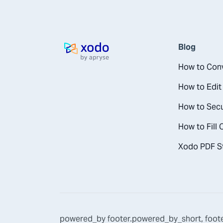
Blog
Laman utama
How to Conv
How to Edit
How to Secu
How to Fill
Xodo PDF St
powered_by
footer.powered_by_short
,
foot