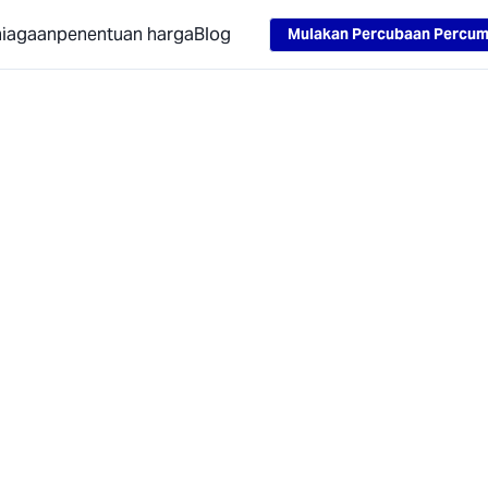
niagaan
penentuan harga
Blog
Mulakan Percubaan Percu