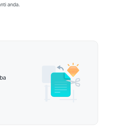
nti anda.
uba