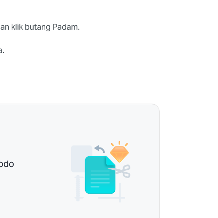
 dan klik butang Padam.
a.
Xodo