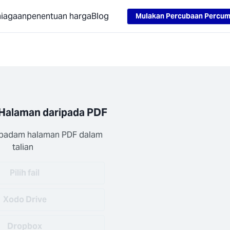
Loading...
niagaan
penentuan harga
Blog
Mulakan Percubaan Percu
Halaman daripada PDF
n padam halaman PDF dalam 
talian
Pilih fail
Xodo Drive
Dropbox