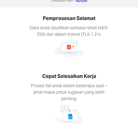
Dikuasai oleh
ail anda
Apryse
eberapa
 jimat
Pemprosesan Selamat
untuk
n yang
Data anda disulitkan semasa rehat (AES-
enting.
256) dan dalam transit (TLS 1.2+).
Cepat Selesaikan Kerja
a pada
-mana
Proses fail anda dalam beberapa saat –
jimat masa untuk tugasan yang lebih
form
penting.
n alat
 pada
peranti.
s, Mac,
Android,
S.