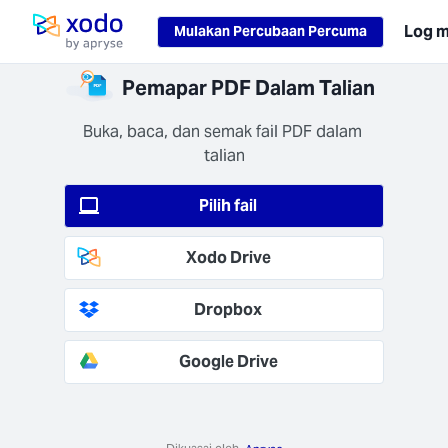
Loading...
Log 
Mulakan Percubaan Percuma
Laman utama
osesan
Pemapar PDF Dalam Talian
amat
 anda
Buka, baca, dan semak fail PDF dalam 
itkan
talian
 rehat
56) dan
Pilih fail
transit
1.2+).
Xodo Drive
Dropbox
Google Drive
pat
aikan
rja