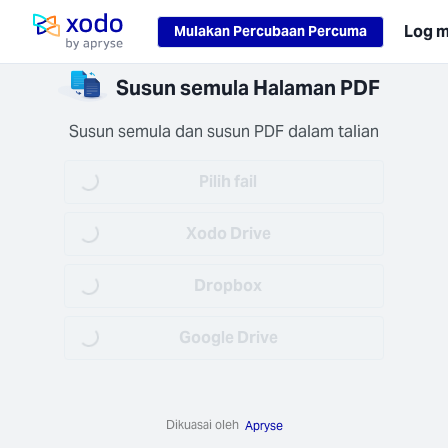
Loading...
Log 
Mulakan Percubaan Percuma
Laman utama
osesan
Susun semula Halaman PDF
amat
 anda
Susun semula dan susun PDF dalam talian
itkan
 rehat
Pilih fail
Loading...
56) dan
transit
Xodo Drive
1.2+).
Loading...
Dropbox
Loading...
Google Drive
Loading...
pat
aikan
rja
Dikuasai oleh
Apryse