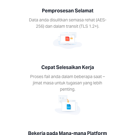
ail anda
eberapa
Pemprosesan Selamat
 jimat
untuk
Data anda disulitkan semasa rehat (AES-
n yang
256) dan dalam transit (TLS 1.2+).
enting.
Cepat Selesaikan Kerja
a pada
Proses fail anda dalam beberapa saat –
jimat masa untuk tugasan yang lebih
-mana
penting.
form
n alat
 pada
peranti.
s, Mac,
Android,
S.
Bekerja pada Mana-mana Platform