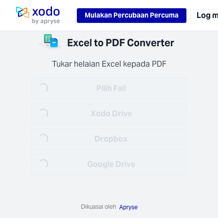
Loading...
Log 
Mulakan Percubaan Percuma
Laman utama
osesan
Excel to PDF Converter
amat
 anda
Tukar helaian Excel kepada PDF
Loading...
itkan
 rehat
Pilih Fail
Loading...
56) dan
transit
Xodo Drive
1.2+).
Loading...
Dropbox
Loading...
Google Drive
pat
aikan
rja
Dikuasai oleh
Apryse