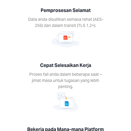
ail anda
eberapa
Pemprosesan Selamat
 jimat
untuk
Data anda disulitkan semasa rehat (AES-
n yang
256) dan dalam transit (TLS 1.2+).
enting.
Cepat Selesaikan Kerja
a pada
Proses fail anda dalam beberapa saat –
jimat masa untuk tugasan yang lebih
-mana
penting.
form
n alat
 pada
peranti.
s, Mac,
Android,
S.
Bekerja pada Mana-mana Platform