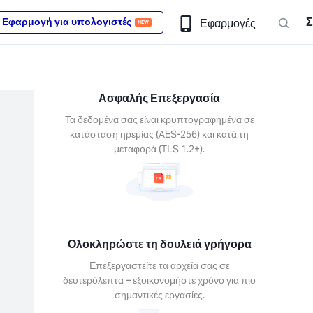
Σ
Εφαρμογή για υπολογιστές
Εφαρμογές
NEW
Ασφαλής Επεξεργασία
Τα δεδομένα σας είναι κρυπτογραφημένα σε
κατάσταση ηρεμίας (AES-256) και κατά τη
μεταφορά (TLS 1.2+).
Ολοκληρώστε τη δουλειά γρήγορα
Επεξεργαστείτε τα αρχεία σας σε
δευτερόλεπτα – εξοικονομήστε χρόνο για πιο
σημαντικές εργασίες.