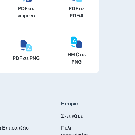
PDF σε
PDF σε
κείμενο
PDF/A
HEIC σε
PDF σε PNG
PNG
Εταιρία
Σχετικά με
α Επιτραπέζιο
Πύλη