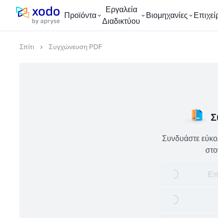
Εργαλεία
Προϊόντα
Βιομηχανίες
Επιχεί
Αρχική σελίδα
Διαδικτύου
Σπίτι
Συγχώνευση PDF
Σ
Συνδυάστε εύκολ
στο
Loading...
Επ
Loading...