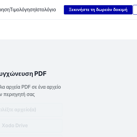
Loading...
ρηση
Τιμολόγηση
Ιστολόγιο
Ξεκινήστε τη δωρεάν δοκιμή
υγχώνευση PDF
α αρχεία PDF σε ένα αρχείο 
ν περιηγητή σας
ιλέξτε αρχείο(α)
Xodo Drive