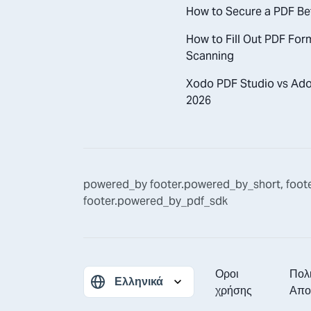
How to Secure a PDF Be
How to Fill Out PDF Form
Scanning
Xodo PDF Studio vs Adob
2026
powered_by
footer.powered_by_short
,
foot
footer.powered_by_pdf_sdk
Οροι
Πολι
χρήσης
Απο