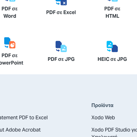
PDF σε
PDF σε
PDF σε Excel
Word
HTML
PDF σε
PDF σε JPG
HEIC σε JPG
owerPoint
Προϊόντα
atement PDF to Excel
Xodo Web
out Adobe Acrobat
Xodo PDF Studio γι