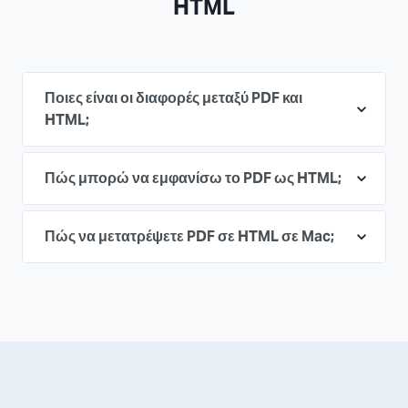
HTML
Ποιες είναι οι διαφορές μεταξύ PDF και
HTML;
Πώς μπορώ να εμφανίσω το PDF ως HTML;
Πώς να μετατρέψετε PDF σε HTML σε Mac;