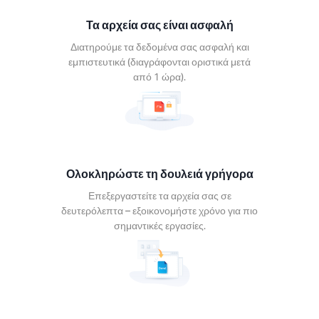
αστείτε
Τα αρχεία σας είναι ασφαλή
α σας σε
λεπτα –
Διατηρούμε τα δεδομένα σας ασφαλή και
νομήστε
εμπιστευτικά (διαγράφονται οριστικά μετά
για πιο
από 1 ώρα).
τικές
σίες.
Ολοκληρώστε τη δουλειά γρήγορα
Επεξεργαστείτε τα αρχεία σας σε
είτε σε
δευτερόλεπτα – εξοικονομήστε χρόνο για πιο
σημαντικές εργασίες.
δήποτε
φόρμα
ποιήστε
εία Xodo
συσκευή.
s, Mac,