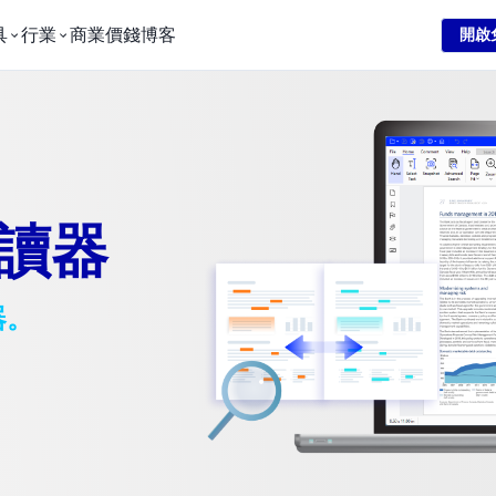
具
行業
商業
價錢
博客
開啟
閱讀器
器。