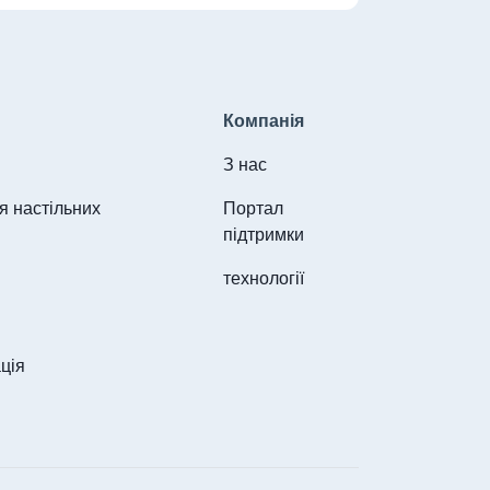
Компанія
З нас
я настільних
Портал
підтримки
технології
ція