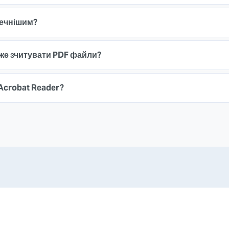
печнішим?
же зчитувати PDF файли?
Acrobat Reader?