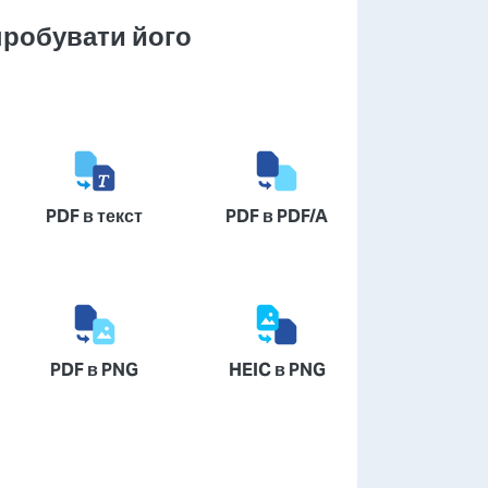
пробувати його
PDF в текст
PDF в PDF/A
PDF в PNG
HEIC в PNG