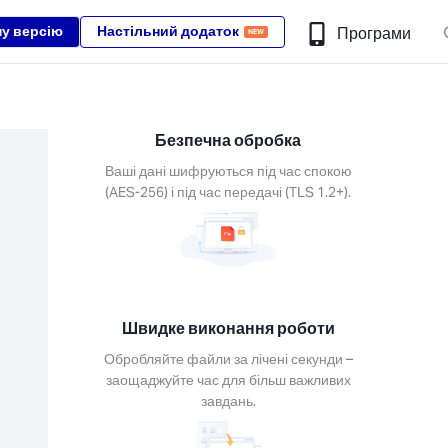
ну версію
Настільний додаток
Програми
NEW
Безпечна обробка
Ваші дані шифруються під час спокою
(AES-256) і під час передачі (TLS 1.2+).
Швидке виконання роботи
Обробляйте файли за лічені секунди –
заощаджуйте час для більш важливих
завдань.