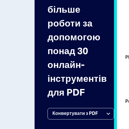
більше
роботи за
допомогою
понад 30
P
онлайн-
інструментів
для PDF
P