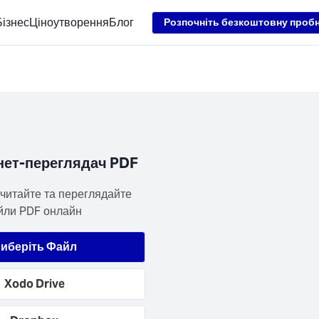
Loading...
Бізнес
Ціноутворення
Блог
Розпочніть безкоштовну проб
нет-переглядач PDF
читайте та переглядайте 
ли PDF онлайн
иберіть Файл
Xodo Drive