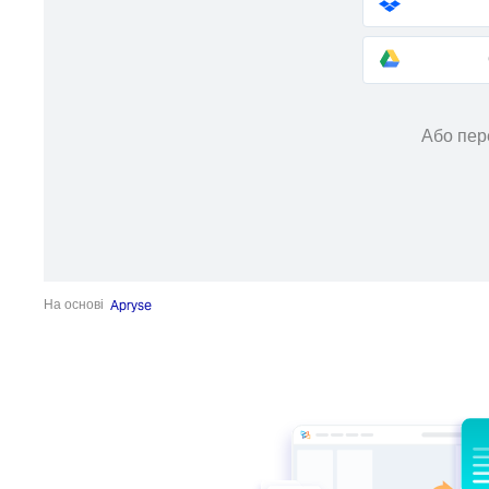
Або пер
На основі
Apryse