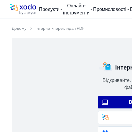
Онлайн-
Продукти
Промисловості
Домашня сторінка
інструменти
Додому
Інтернет-переглядач PDF
Інтер
Відкривайте, 
фай
В