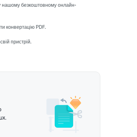
 у нашому безкоштовному онлайн-
ти конвертацію PDF.
вій пристрій.
ю
ux.