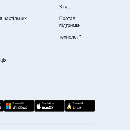
З нас
я настільних
Портал
підтримки
технології
ція