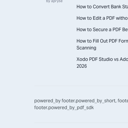
Домашня сторінка
How to Convert Bank St
How to Edit a PDF with
How to Secure a PDF Be
How to Fill Out PDF Form
Scanning
Xodo PDF Studio vs Adob
2026
powered_by
footer.powered_by_short
,
foot
footer.powered_by_pdf_sdk