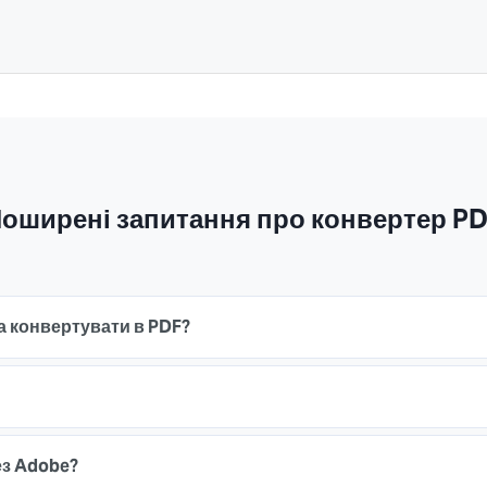
оширені запитання про конвертер P
а конвертувати в PDF?
ез Adobe?