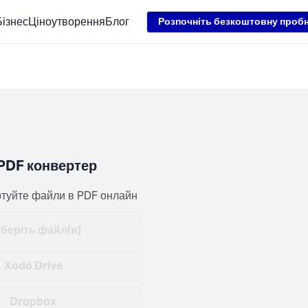
Loading...
Бізнес
Ціноутворення
Блог
Розпочніть безкоштовну проб
PDF конвертер
туйте файли в PDF онлайн
беріть файл(и)
Xodo Drive
Dropbox