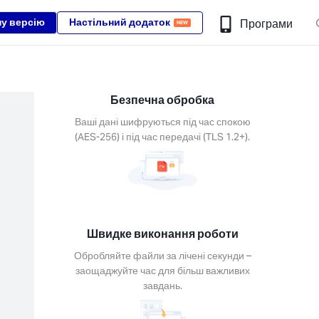
ну версію
Настільний додаток
Програми
NEW
Безпечна обробка
Ваші дані шифруються під час спокою
(AES-256) і під час передачі (TLS 1.2+).
Швидке виконання роботи
Обробляйте файли за лічені секунди –
заощаджуйте час для більш важливих
завдань.