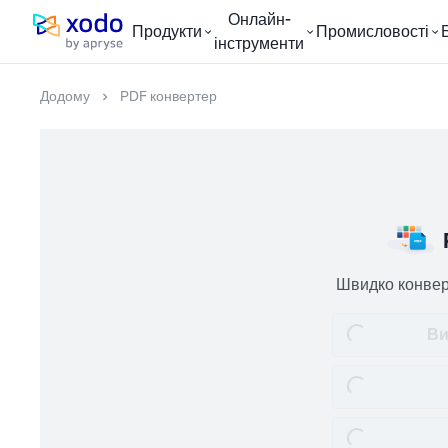
Онлайн-
Продукти
Промисловості
Домашня сторінка
інструменти
Додому
PDF конвертер
Швидко конвер
Ви
Loading...
Loading...