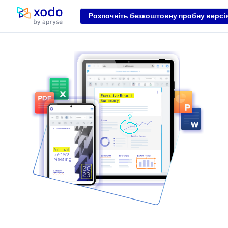
Розпочніть безкоштовну пробну версі
Домашня сторінка