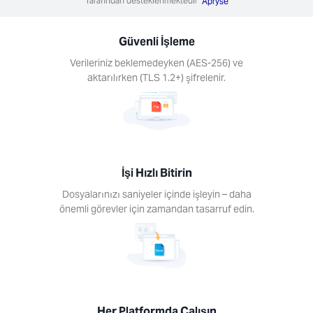
Tarafından desteklenmektedir
Apryse
 – daha
görevler
Güvenli İşleme
amandan
f edin.
Verileriniz beklemedeyken (AES-256) ve
aktarılırken (TLS 1.2+) şifrelenir.
er
İşi Hızlı Bitirin
ormda
ışın
Dosyalarınızı saniyeler içinde işleyin – daha
önemli görevler için zamandan tasarruf edin.
ihazda
açlarını
anın.
s, Mac,
Android,
S.
Her Platformda Çalışın