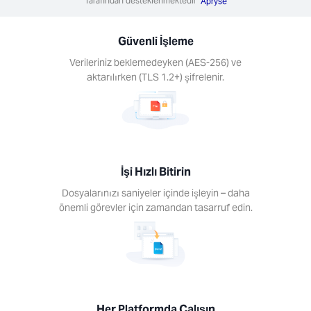
Tarafından desteklenmektedir
Apryse
 – daha
görevler
Güvenli İşleme
amandan
f edin.
Verileriniz beklemedeyken (AES-256) ve
aktarılırken (TLS 1.2+) şifrelenir.
er
İşi Hızlı Bitirin
ormda
ışın
Dosyalarınızı saniyeler içinde işleyin – daha
önemli görevler için zamandan tasarruf edin.
ihazda
açlarını
anın.
s, Mac,
Android,
S.
Her Platformda Çalışın