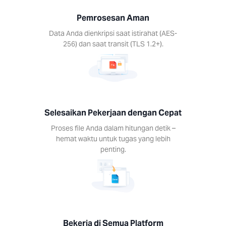
s file
Pemrosesan Aman
dalam
Data Anda dienkripsi saat istirahat (AES-
n detik
256) dan saat transit (TLS 1.2+).
t waktu
 tugas
lebih
ing.
Selesaikan Pekerjaan dengan Cepat
Proses file Anda dalam hitungan detik –
hemat waktu untuk tugas yang lebih
penting.
ja di
mua
form
n alat
 setiap
gkat.
s, Mac,
Bekerja di Semua Platform