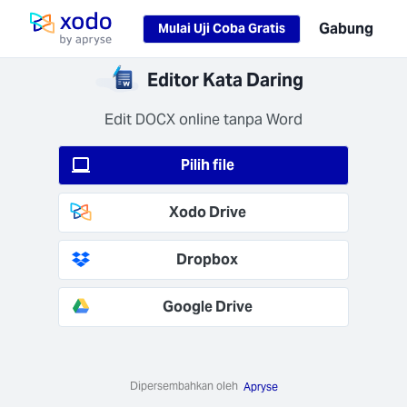
Loading...
Gabung
Mulai Uji Coba Gratis
Halaman utama
sesan
Editor Kata Daring
an
 Anda
Edit DOCX online tanpa Word
psi saat
at (AES-
Pilih file
an saat
t (TLS
Xodo Drive
+).
Dropbox
Google Drive
aikan
rjaan
gan
Dipersembahkan oleh
Apryse
pat