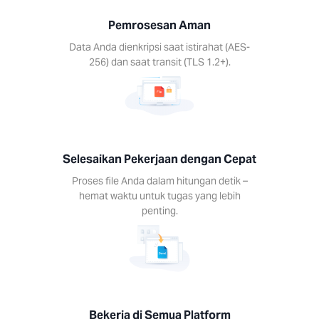
s file
Pemrosesan Aman
dalam
Data Anda dienkripsi saat istirahat (AES-
n detik
256) dan saat transit (TLS 1.2+).
t waktu
 tugas
lebih
ing.
Selesaikan Pekerjaan dengan Cepat
Proses file Anda dalam hitungan detik –
hemat waktu untuk tugas yang lebih
penting.
ja di
mua
form
n alat
 setiap
gkat.
s, Mac,
Bekerja di Semua Platform