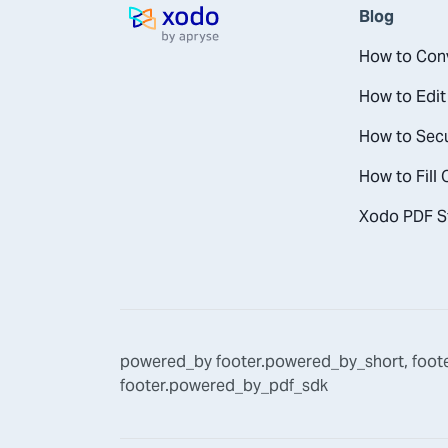
Blog
Halaman utama
How to Conv
How to Edit
How to Secu
How to Fill
Xodo PDF St
powered_by
footer.powered_by_short
,
foot
footer.powered_by_pdf_sdk