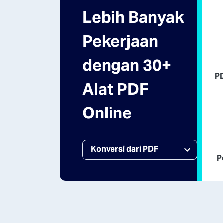
Lebih Banyak
Pekerjaan
dengan 30+
P
Alat PDF
Online
P