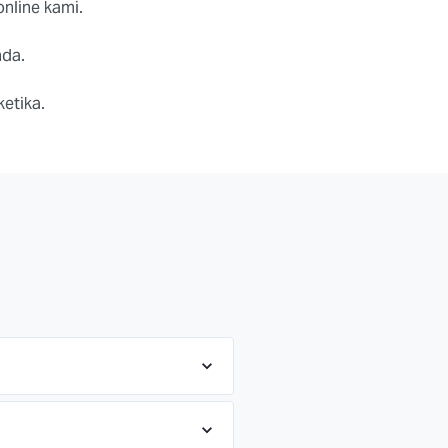
nline kami.
nda.
etika.