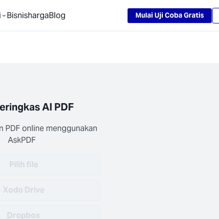
Loading...
i
Bisnis
harga
Blog
Mulai Uji Coba Gratis
eringkas AI PDF
n PDF online menggunakan 
AskPDF
Pilih file
Xodo Drive
Dropbox