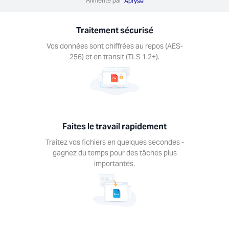
Alimenté par
ez vos
Apryse
ers en
ques
Traitement sécurisé
des -
ez du
Vos données sont chiffrées au repos (AES-
 pour
256) et en transit (TLS 1.2+).
âches
us
antes.
Faites le travail rapidement
Traitez vos fichiers en quelques secondes -
gagnez du temps pour des tâches plus
illez
importantes.
ur
porte
lle
te-
rme