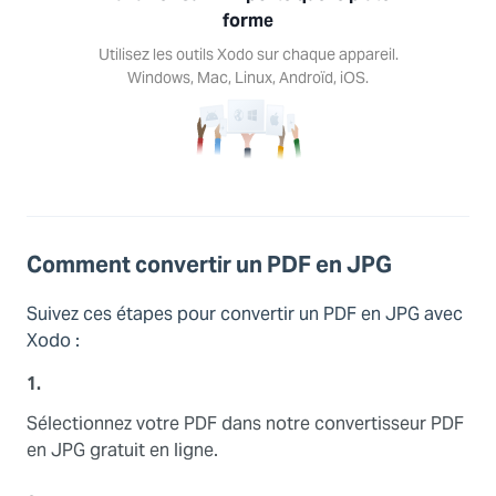
forme
ez les
s Xodo
Utilisez les outils Xodo sur chaque appareil.
haque
Windows, Mac, Linux, Androïd, iOS.
reil.
ows,
Linux,
d, iOS.
Comment convertir un PDF en JPG
Suivez ces étapes pour convertir un PDF en JPG avec
Xodo :
1.
Sélectionnez votre PDF dans notre convertisseur PDF
en JPG gratuit en ligne.