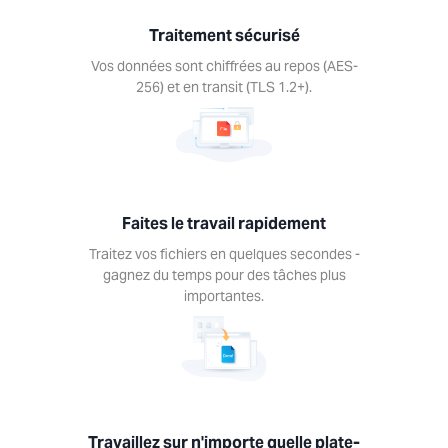
ez vos
ers en
Traitement sécurisé
ques
des -
Vos données sont chiffrées au repos (AES-
ez du
256) et en transit (TLS 1.2+).
 pour
âches
us
antes.
Faites le travail rapidement
Traitez vos fichiers en quelques secondes -
gagnez du temps pour des tâches plus
importantes.
illez
ur
porte
lle
te-
rme
Travaillez sur n'importe quelle plate-