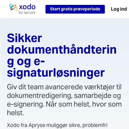
Loading...
Log ind
Start gratis prøveperiode
Hjemmeside
Sikker
dokumenthåndterin
g og e-
signaturløsninger
Giv dit team avancerede værktøjer til
dokumentredigering, samarbejde og
e-signering. Når som helst, hvor som
helst.
Xodo fra Apryse muliggør sikre, problemfri