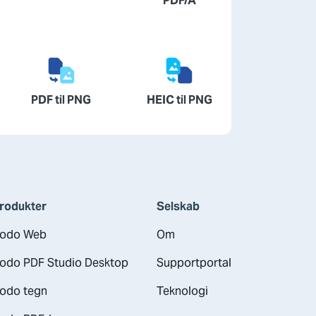
PDF/A
PDF til PNG
HEIC til PNG
rodukter
Selskab
odo Web
Om
odo PDF Studio Desktop
Supportportal
odo tegn
Teknologi