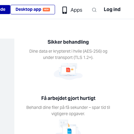
Log ind
ode
Desktop app
Apps
NEW
Sikker behandling
Dine data er krypteret i hvile (AES-256) og
under transport (TLS 1.2+).
Få arbejdet gjort hurtigt
Behandl dine filer på få sekunder – spar tid til
vigtigere opgaver.