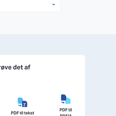
røve det af
PDF til
PDF til tekst