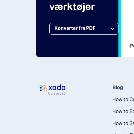
værktøjer
P
Blog
Hjemmeside
How to Co
How to E
How to Se