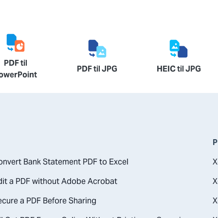
PDF til
PDF til JPG
HEIC til JPG
owerPoint
P
nvert Bank Statement PDF to Excel
X
dit a PDF without Adobe Acrobat
X
cure a PDF Before Sharing
X