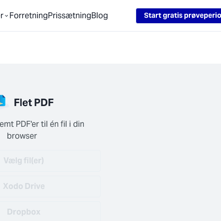
Loading...
r
Forretning
Prissætning
Blog
Start gratis prøveperi
Flet PDF
t PDF'er til én fil i din 
browser
Vælg fil(er)
Xodo Drive
Dropbox