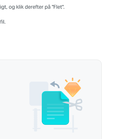
t, og klik derefter på "Flet".
il.