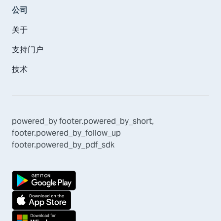
公司
关于
支持门户
技术
powered_by
footer.powered_by_short
,
footer.powered_by_follow_up
footer.powered_by_pdf_sdk