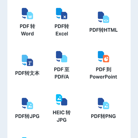
PDF 转
PDF转
PDF转HTML
Word
Excel
PDF 至
PDF 到
PDF转文本
PDF/A
PowerPoint
HEIC 转
PDF转JPG
PDF转PNG
JPG