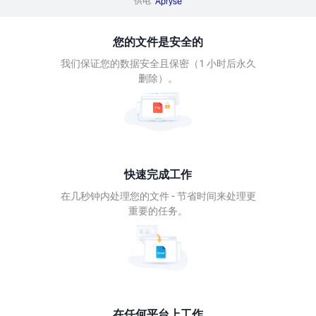
供电
Apryse
处理更
的任
您的文件是安全的
。
我们保证您的数据安全且保密（1 小时后永久
删除）。
何平
工作
快速完成工作
台设备
在几秒钟内处理您的文件 - 节省时间来处理更
使用
重要的任务。
o 工
。
ows、
c、
ux、
oid、
S。
在任何平台上工作