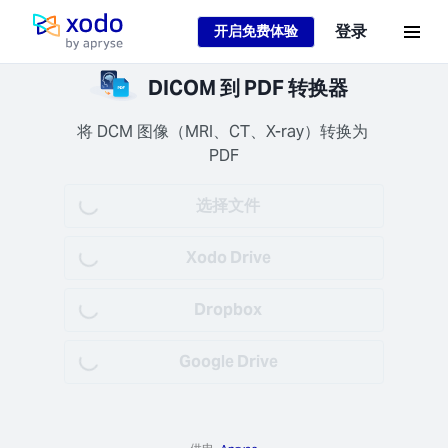
Loading...
登录
开启免费体验
主页
文件
DICOM 到 PDF 转换器
全的
保证您
将 DCM 图像（MRI、CT、X-ray）转换为 
据安全
PDF
密（1
后永久
选择文件
Loading...
）。
Xodo Drive
Loading...
Dropbox
Loading...
完成
Google Drive
Loading...
作
秒钟内
您的文
 节省时