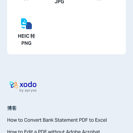
JPG
HEIC 转
PNG
主页
博客
How to Convert Bank Statement PDF to Excel
How to Edit a PDF without Adobe Acrobat