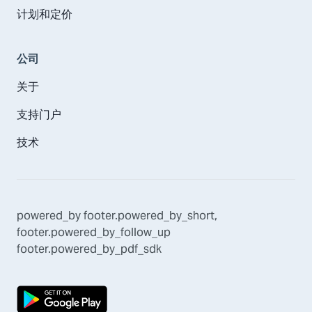
计划和定价
公司
关于
支持门户
技术
powered_by
footer.powered_by_short
,
footer.powered_by_follow_up
footer.powered_by_pdf_sdk