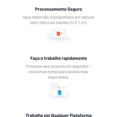
ze tempo
Processamento Seguro
efas mais
antes.
Seus dados são criptografados em repouso
(AES-256) e em trânsito (TLS 1.2+).
lhe em
Faça o trabalho rapidamente
quer
Processe seus arquivos em segundos –
forma
economize tempo para tarefas mais
 as
importantes.
tas Xodo
dos os
itivos.
s, Mac,
roid, iOS.
Trabalhe em Qualquer Plataforma