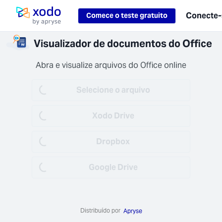
Loading...
Conecte-
Comece o teste gratuito
Pagina inicial
samento
Visualizador de documentos do Office
uro
dos são
Abra e visualize arquivos do Office online
afados em
(AES-256)
Selecione o arquivo
Loading...
sito (TLS
+).
Xodo Drive
Loading...
Dropbox
Loading...
Google Drive
Loading...
trabalho
amente
se seus
Distribuído por
vos em
Apryse
dos –