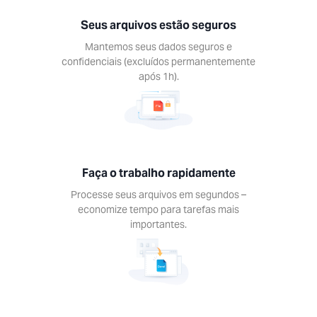
dos –
Seus arquivos estão seguros
ze tempo
efas mais
Mantemos seus dados seguros e
antes.
confidenciais (excluídos permanentemente
após 1h).
lhe em
Faça o trabalho rapidamente
quer
Processe seus arquivos em segundos –
forma
economize tempo para tarefas mais
 as
importantes.
tas Xodo
dos os
itivos.
s, Mac,
Android,
S.