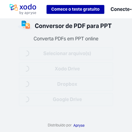
Loading...
Conecte-
Comece o teste gratuito
Pagina inicial
rquivos
Conversor de PDF para PPT
seguros
os seus
Converta PDFs em PPT online
eguros e
enciais
Loading...
Selecionar arquivo(s)
uídos
ntemente
Loading...
Xodo Drive
 1h).
Loading...
Dropbox
Loading...
Google Drive
trabalho
amente
Distribuído por
se seus
Apryse
vos em