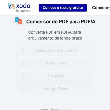
Loading...
Conecte-
Comece o teste gratuito
Pagina inicial
samento
Conversor de PDF para PDF/A
uro
dos são
Converta PDF em PDF/A para 
afados em
arquivamento de longo prazo
(AES-256)
sito (TLS
Selecionar arquivo(s)
Loading...
+).
Xodo Drive
Loading...
Dropbox
Loading...
trabalho
Google Drive
Loading...
amente
se seus
vos em
dos –