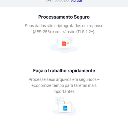
Distribuído por
Apryse
ze tempo
efas mais
Processamento Seguro
antes.
Seus dados são criptografados em repouso
(AES-256) e em trânsito (TLS 1.2+).
lhe em
quer
Faça o trabalho rapidamente
forma
Processe seus arquivos em segundos –
 as
economize tempo para tarefas mais
tas Xodo
importantes.
dos os
itivos.
s, Mac,
roid, iOS.