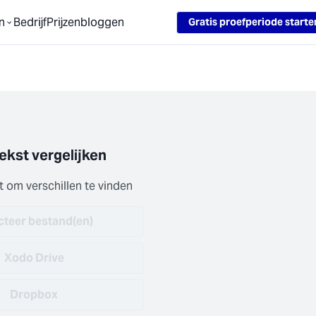
Loading...
n
Bedrijf
Prijzen
bloggen
Gratis proefperiode starte
ekst vergelijken
st om verschillen te vinden
cteer bestand(en)
Xodo Drive
Dropbox