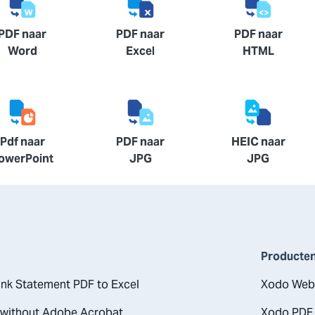
PDF naar
PDF naar
PDF naar
Word
Excel
HTML
Pdf naar
PDF naar
HEIC naar
owerPoint
JPG
JPG
Producte
nk Statement PDF to Excel
Xodo Web
 without Adobe Acrobat
Xodo PDF 