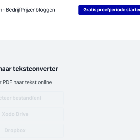
Loading...
n
Bedrijf
Prijzen
bloggen
Gratis proefperiode starte
naar tekstconverter
 PDF naar tekst online
cteer bestand(en)
Xodo Drive
Dropbox