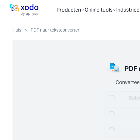
Producten
Online tools
Industrieë
Startpagina
Huis
PDF naar tekstconverter
PDF 
Converteer
Sele
Loading...
Loading...