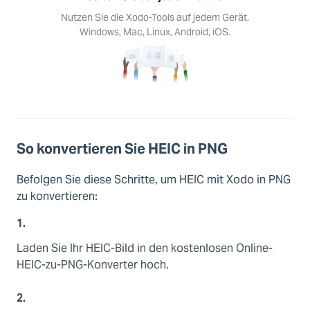
 auf
Nutzen Sie die Xodo-Tools auf jedem Gerät.
der
Windows, Mac, Linux, Android, iOS.
tform
n Sie
Xodo-
s auf
dem
ät.
ows,
Linux,
So konvertieren Sie HEIC in PNG
oid,
S.
Befolgen Sie diese Schritte, um HEIC mit Xodo in PNG
zu konvertieren:
1.
Laden Sie Ihr HEIC-Bild in den kostenlosen Online-
HEIC-zu-PNG-Konverter hoch.
2.