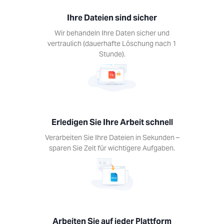
digen
Ihre Dateien sind sicher
Ihre
Wir behandeln Ihre Daten sicher und
eit
vertraulich (dauerhafte Löschung nach 1
nell
Stunde).
beiten
Ihre
en in
den –
n Sie
 für
Erledigen Sie Ihre Arbeit schnell
igere
Verarbeiten Sie Ihre Dateien in Sekunden –
aben.
sparen Sie Zeit für wichtigere Aufgaben.
iten
Arbeiten Sie auf jeder Plattform