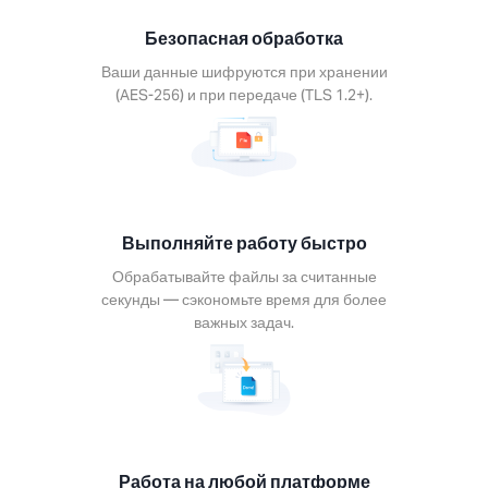
тывайте
ы за
Безопасная обработка
анные
нды —
Ваши данные шифруются при хранении
омьте
(AES-256) и при передаче (TLS 1.2+).
я для
важных
ач.
Выполняйте работу быстро
Обрабатывайте файлы за считанные
секунды — сэкономьте время для более
та на
важных задач.
бой
форме
ьзуйте
ументы
 каждом
йстве.
Работа на любой платформе