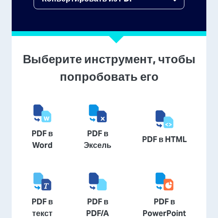
Выберите инструмент, чтобы
попробовать его
PDF в
PDF в
PDF в HTML
Word
Эксель
PDF в
PDF в
PDF в
текст
PDF/A
PowerPoint