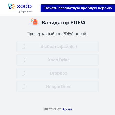
Loading...
Начать бесплатную пробную версию
Домой
асная
Валидатор PDF/A
ботка
данные
Проверка файлов PDF/A онлайн
уются
анении
Выбрать файл(ы)
Loading...
6) и при
че (TLS
Xodo Drive
Loading...
+).
Dropbox
Loading...
Google Drive
Loading...
няйте
оту
тро
Питаться от
Apryse