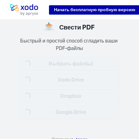
Loading...
Начать бесплатную пробную версию
Домой
асная
Свести PDF
ботка
данные
Быстрый и простой способ сгладить ваши 
уются
PDF-файлы
Loading...
анении
6) и при
Выбрать файл(ы)
Loading...
че (TLS
+).
Xodo Drive
Loading...
Dropbox
Loading...
Google Drive
няйте
оту
тро