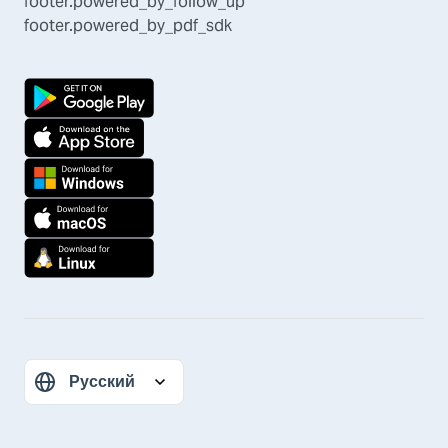
footer.powered_by_follow_up
footer.powered_by_pdf_sdk