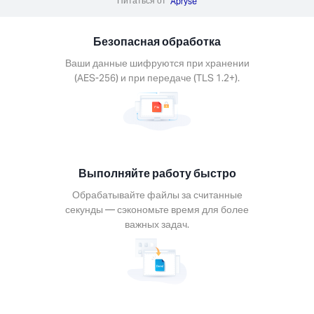
Питаться от
тывайте
Apryse
ы за
анные
Безопасная обработка
нды —
омьте
Ваши данные шифруются при хранении
я для
(AES-256) и при передаче (TLS 1.2+).
важных
ач.
Выполняйте работу быстро
Обрабатывайте файлы за считанные
та на
секунды — сэкономьте время для более
бой
важных задач.
форме
ьзуйте
ументы
 каждом
йстве.