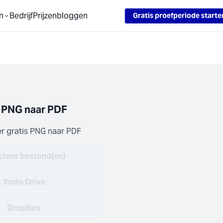
Loading...
n
Bedrijf
Prijzen
bloggen
Gratis proefperiode starte
PNG naar PDF
r gratis PNG naar PDF
cteer bestand(en)
Xodo Drive
Dropbox