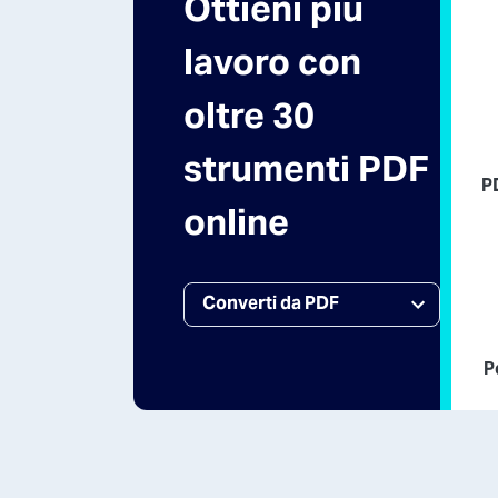
Ottieni più
lavoro con
oltre 30
strumenti PDF
P
online
P