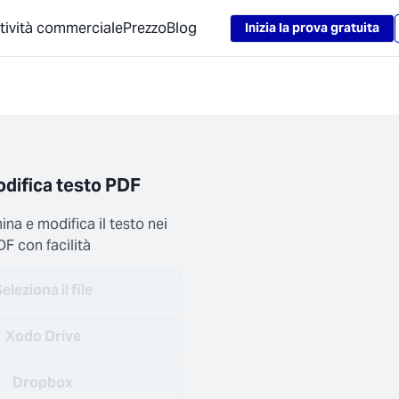
tività commerciale
Prezzo
Blog
Inizia la prova gratuita
difica testo PDF
ina e modifica il testo nei 
DF con facilità
eleziona il file
Xodo Drive
Dropbox