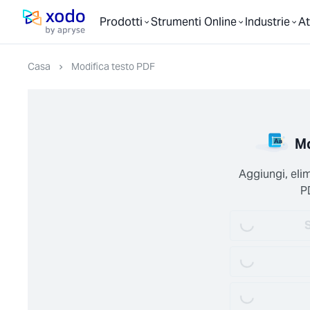
Prodotti
Strumenti Online
Industrie
At
Pagina iniziale
Casa
Modifica testo PDF
Mo
Aggiungi, elim
Loading...
P
Loading...
S
Loading...
Loading...