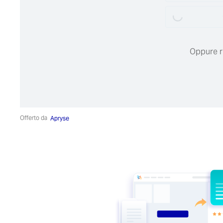
Oppure ri
Offerto da
Apryse