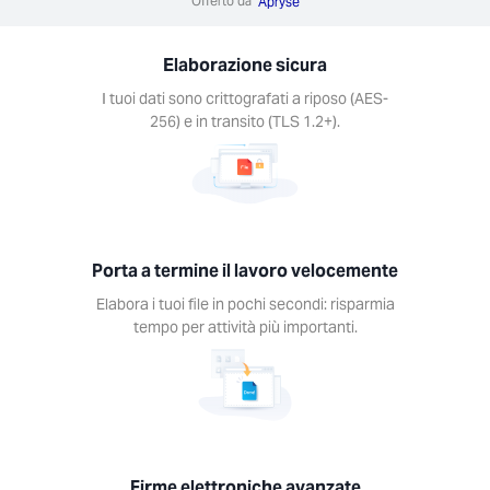
Offerto da
Apryse
Elaborazione sicura
ttroniche
I tuoi dati sono crittografati a riposo (AES-
zate
256) e in transito (TLS 1.2+).
rova, consegna
odo sicuro i
line con Xodo
gn.
Porta a termine il lavoro velocemente
segno Xodo
Elabora i tuoi file in pochi secondi: risparmia
tempo per attività più importanti.
Firme elettroniche avanzate