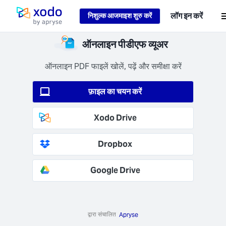
Loading...
लॉग इन करें
निशुल्क आजमाइश शुरु करें
होम पेज
्षित
ऑनलाइन पीडीएफ व्यूअर
स्करण
 डेटा
ऑनलाइन PDF फाइलें खोलें, पढ़ें और समीक्षा करें
ाम
-256)
फ़ाइल का चयन करें
ांज़िट
एलएस
Xodo Drive
) में
रिप्ट
या है।
Dropbox
Google Drive
ेजी से
द्वारा संचालित
Apryse
 करें