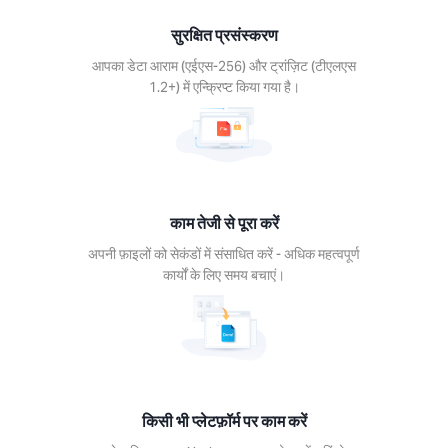
़ाइलों
सुरक्षित प्रसंस्करण
डों में
त करें
आपका डेटा आराम (एईएस-256) और ट्रांज़िट (टीएलएस
धिक
1.2+) में एन्क्रिप्ट किया गया है।
पूर्ण
 के लिए
चाएं।
काम तेजी से पूरा करें
अपनी फ़ाइलों को सेकंडों में संसाधित करें - अधिक महत्वपूर्ण
कार्यों के लिए समय बचाएं।
ी भी
फ़ॉर्म
म करें
्येक
इस पर
 टूल
किसी भी प्लेटफ़ॉर्म पर काम करें
पयोग