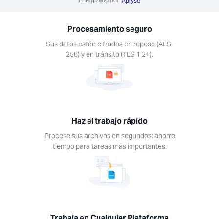
Energizado por
Apryse
o para
s más
Procesamiento seguro
antes.
Sus datos están cifrados en reposo (AES-
256) y en tránsito (TLS 1.2+).
ja en
quier
Haz el trabajo rápido
forma
Procese sus archivos en segundos: ahorre
ce las
tiempo para tareas más importantes.
entas de
todos los
itivos.
s, Mac,
Android,
S.
Trabaja en Cualquier Plataforma