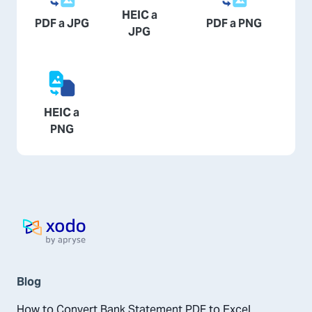
HEIC a
PDF a JPG
PDF a PNG
JPG
HEIC a
PNG
página de inicio
Blog
How to Convert Bank Statement PDF to Excel