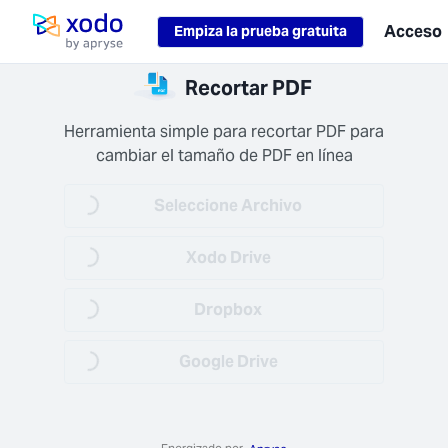
Loading...
Acceso
Empiza la prueba gratuita
página de inicio
amiento
Recortar PDF
uro
os están
Herramienta simple para recortar PDF para 
dos en
cambiar el tamaño de PDF en línea
AES-256)
sito (TLS
Loading...
Seleccione Archivo
+).
Loading...
Xodo Drive
Loading...
Dropbox
trabajo
Loading...
Google Drive
ido
se sus
vos en
: ahorre