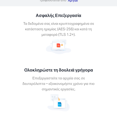
Τροφοδοτείται από
Apryse
γορα
στείτε τα
Ασφαλής Επεξεργασία
 σας σε
λεπτα –
Τα δεδομένα σας είναι κρυπτογραφημένα σε
νομήστε
κατάσταση ηρεμίας (AES-256) και κατά τη
για πιο
μεταφορά (TLS 1.2+).
τικές
σίες.
Ολοκληρώστε τη δουλειά γρήγορα
Επεξεργαστείτε τα αρχεία σας σε
είτε σε
δευτερόλεπτα – εξοικονομήστε χρόνο για πιο
δήποτε
σημαντικές εργασίες.
φόρμα
ποιήστε
εία Xodo
συσκευή.