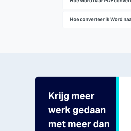
Hoe Word naar PDF conver
Hoe converteer ik Word naa
Krijg meer
werk gedaan
met meer dan