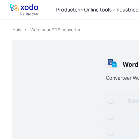
Producten
Online tools
Industrieë
Startpagina
Huis
Word naar PDF-converter
Word 
Converteer Wo
Loading...
Loading...
Sele
Loading...
Loading...