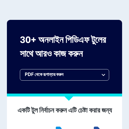
30+ অনলাইন পিডিএফ টুলের
সাথে আরও কাজ করুন
একটি টুল নির্বাচন করুন এটি চেষ্টা করার জন্য