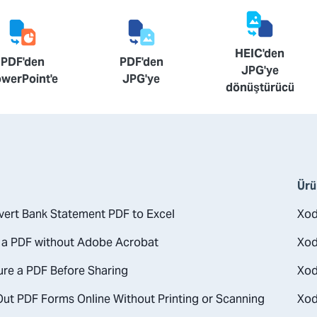
HEIC'den
PDF'den
PDF'den
JPG'ye
werPoint'e
JPG'ye
dönüştürücü
Ürü
ert Bank Statement PDF to Excel
Xo
 a PDF without Adobe Acrobat
Xod
re a PDF Before Sharing
Xod
 Out PDF Forms Online Without Printing or Scanning
Xod