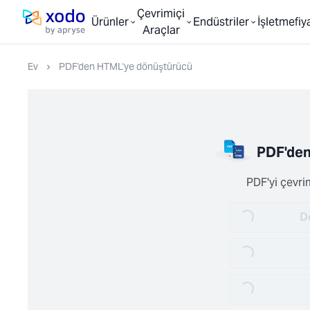
Çevrimiçi
Ürünler
Endüstriler
İşletme
fi
Ana Sayfa
Araçlar
Ev
PDF'den HTML'ye dönüştürücü
PDF'den
PDF'yi çevr
Do
Loading...
Loading...
Loading...