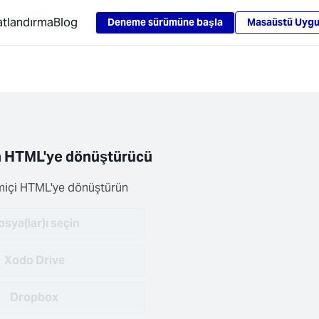
Loading...
yatlandırma
Blog
Deneme sürümüne başla
Masaüstü Uygu
 HTML'ye dönüştürücü
imiçi HTML'ye dönüştürün
sya(lar)ı seçin
Xodo Drive
Dropbox