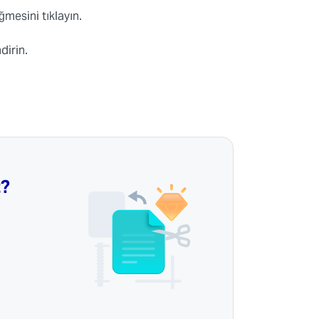
mesini tıklayın.
dirin.
z?