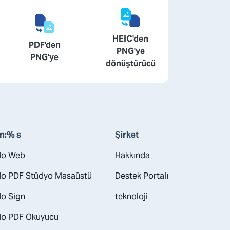
HEIC'den
PDF'den
PNG'ye
PNG'ye
dönüştürücü
n:% s
Şirket
do Web
Hakkında
o PDF Stüdyo Masaüstü
Destek Portalı
o Sign
teknoloji
o PDF Okuyucu