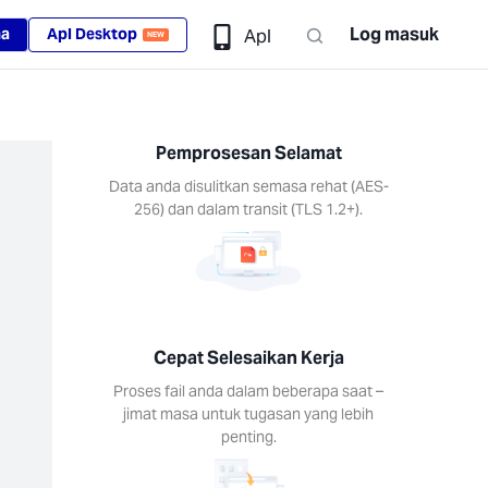
Log masuk
ma
Apl Desktop
Apl
NEW
Pemprosesan Selamat
Data anda disulitkan semasa rehat (AES-
256) dan dalam transit (TLS 1.2+).
Cepat Selesaikan Kerja
Proses fail anda dalam beberapa saat –
jimat masa untuk tugasan yang lebih
penting.