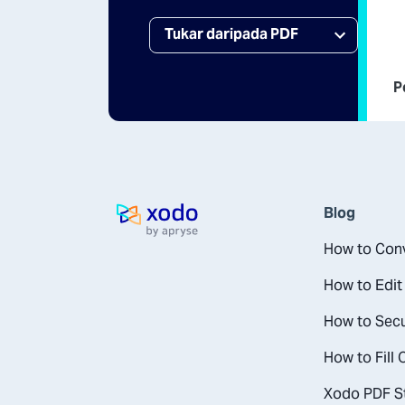
P
Blog
Laman utama
How to Conv
How to Edit
How to Secu
How to Fill
Xodo PDF St