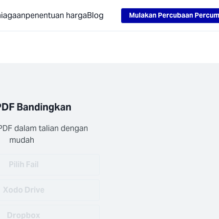
Loading...
niagaan
penentuan harga
Blog
Mulakan Percubaan Percu
PDF Bandingkan
DF dalam talian dengan 
mudah
Pilih Fail
Xodo Drive
Dropbox