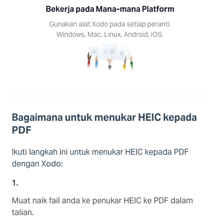
akan
Bekerja pada Mana-mana Platform
 Xodo
Gunakan alat Xodo pada setiap peranti.
setiap
Windows, Mac, Linux, Android, iOS.
nti.
ows,
Linux,
d, iOS.
Bagaimana untuk menukar HEIC kepada
PDF
Ikuti langkah ini untuk menukar HEIC kepada PDF
dengan Xodo:
1.
Muat naik fail anda ke penukar HEIC ke PDF dalam
talian.