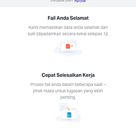
Dikuasai oleh
Apryse
rja
s fail
Fail Anda Selamat
dalam
rapa
Kami memastikan data anda selamat dan
 jimat
sulit (dipadamkan secara kekal selepas 1j).
untuk
asan
lebih
ing.
Cepat Selesaikan Kerja
Proses fail anda dalam beberapa saat –
jimat masa untuk tugasan yang lebih
penting.
erja
da
na-
na
form