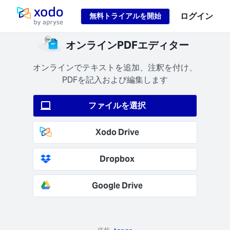
Loading...
ログイン
無料トライアルを開始
ホームページ
な処
オンラインPDFエディター
理
タは保
オンラインでテキストを追加、注釈を付け、
AES-
PDFを記入および編集します
) およ
送中
ファイルを選択
1.2+)
号化さ
す。
Xodo Drive
Dropbox
Google Drive
を早
わら
る