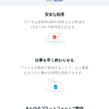
搭載
Apryse
イルを
で処理
安全な処理
こと
より重
データは保存時 (AES-256) および転送中
タスク
(TLS 1.2+) で暗号化されます。
やす時
節約で
す。
仕事を早く終わらせる
ファイルを数秒で処理することで、より重要
なタスクに費やす時間を節約できます。
ゆる
ット
ーム
動作
てのデ
スで
あらゆるプラットフォームで動作