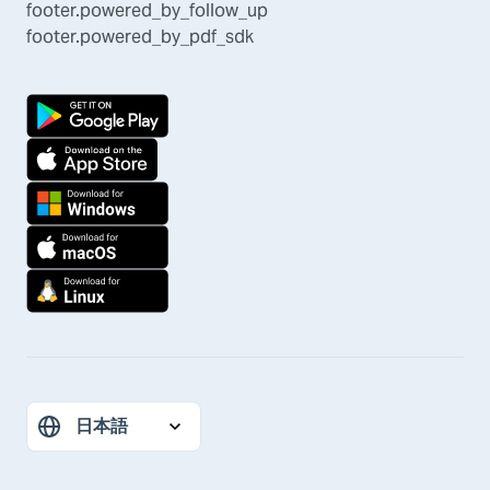
footer.powered_by_follow_up
footer.powered_by_pdf_sdk