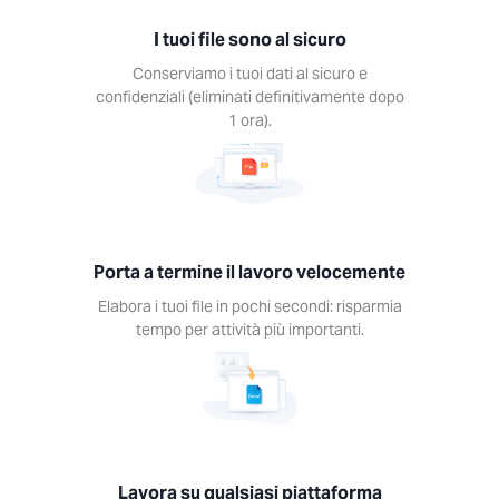
oro
I tuoi file sono al sicuro
emente
Conserviamo i tuoi dati al sicuro e
 i tuoi
confidenziali (eliminati definitivamente dopo
n pochi
1 ora).
ndi:
armia
o per
tà più
tanti.
Porta a termine il lavoro velocemente
Elabora i tuoi file in pochi secondi: risparmia
tempo per attività più importanti.
ra su
siasi
aforma
 gli
Lavora su qualsiasi piattaforma
ti Xodo