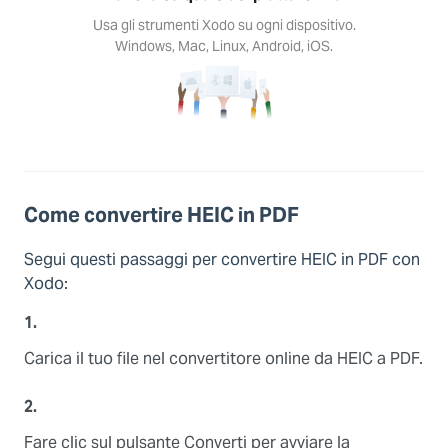
ogni
Usa gli strumenti Xodo su ogni dispositivo.
itivo.
Windows, Mac, Linux, Android, iOS.
s, Mac,
Android,
S.
Come convertire HEIC in PDF
Segui questi passaggi per convertire HEIC in PDF con
Xodo:
1.
Carica il tuo file nel convertitore online da HEIC a PDF.
2.
Fare clic sul pulsante Converti per avviare la