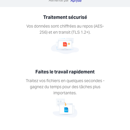
Alimenté par
ez vos
Apryse
ers en
ques
Traitement sécurisé
des -
ez du
Vos données sont chiffrées au repos (AES-
 pour
256) et en transit (TLS 1.2+).
âches
us
antes.
Faites le travail rapidement
Traitez vos fichiers en quelques secondes -
gagnez du temps pour des tâches plus
illez
importantes.
ur
porte
lle
te-
rme