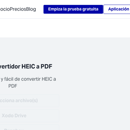
Loading...
ocio
Precios
Blog
Empiza la prueba gratuita
Aplicación 
ertidor HEIC a PDF
 fácil de convertir HEIC a 
PDF
cciona archivo(s)
Xodo Drive