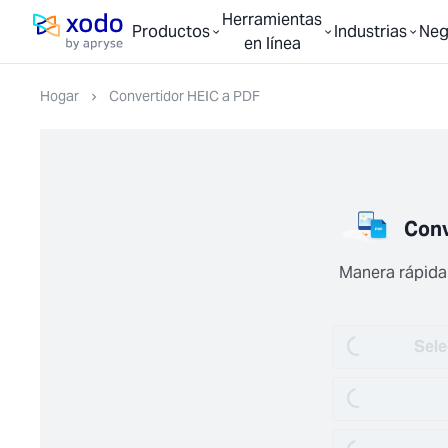
Herramientas
Productos
Industrias
Neg
página de inicio
en línea
Hogar
Convertidor HEIC a PDF
Conv
Manera rápida y
Loading...
Sele
Loading...
Loading...