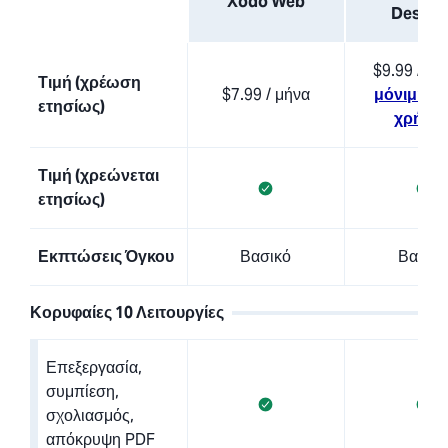
Xodo Web
Deskto
$9.99 / μή
Τιμή (χρέωση
$7.99 / μήνα
μόνιμη άδ
ετησίως)
χρήση
Τιμή (χρεώνεται
ετησίως)
Εκπτώσεις Όγκου
Βασικό
Βασικ
Κορυφαίες 10 Λειτουργίες
Επεξεργασία,
συμπίεση,
σχολιασμός,
απόκρυψη PDF