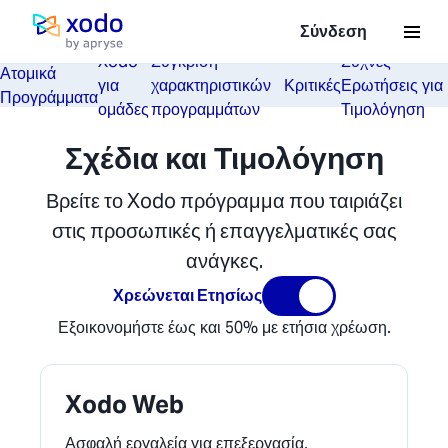
Σύνδεση
Αρχική σελίδα
Xodo
Σύγκριση
Συχνές
Ατομικά
για
χαρακτηριστικών
Κριτικές
Ερωτήσεις για
Προγράμματα
ομάδες
προγραμμάτων
Τιμολόγηση
Σχέδια και Τιμολόγηση
Βρείτε το Xodo πρόγραμμα που ταιριάζει
στις προσωπικές ή επαγγελματικές σας
ανάγκες.
Χρεώνεται Ετησίως
Εξοικονομήστε έως και 50% με ετήσια χρέωση.
Xodo Web
Ασφαλή εργαλεία για επεξεργασία,