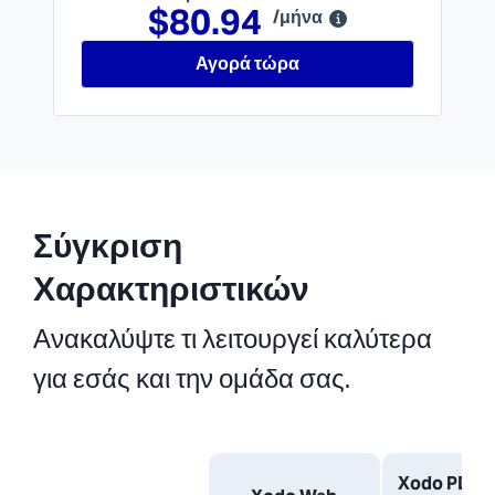
$80.94
/μήνα
Αγορά τώρα
Σύγκριση
Χαρακτηριστικών
Ανακαλύψτε τι λειτουργεί καλύτερα
για εσάς και την ομάδα σας.
Xodo PDF S