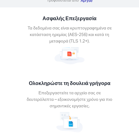
Τροφοδοτείται από
Apryse
γορα
στείτε τα
Ασφαλής Επεξεργασία
 σας σε
λεπτα –
Τα δεδομένα σας είναι κρυπτογραφημένα σε
νομήστε
κατάσταση ηρεμίας (AES-256) και κατά τη
για πιο
μεταφορά (TLS 1.2+).
τικές
σίες.
Ολοκληρώστε τη δουλειά γρήγορα
Επεξεργαστείτε τα αρχεία σας σε
είτε σε
δευτερόλεπτα – εξοικονομήστε χρόνο για πιο
δήποτε
σημαντικές εργασίες.
φόρμα
ποιήστε
εία Xodo
συσκευή.