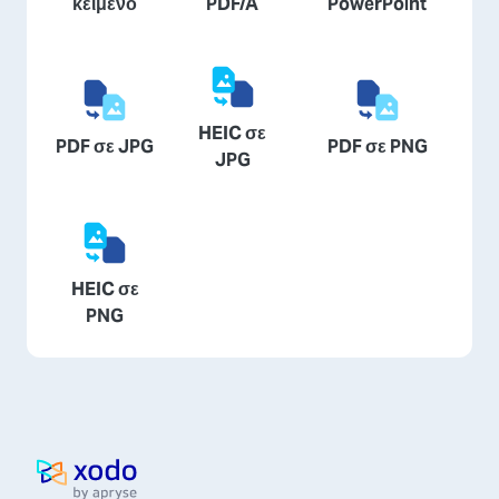
κείμενο
PDF/A
PowerPoint
HEIC σε
PDF σε JPG
PDF σε PNG
JPG
HEIC σε
PNG
Αρχική σελίδα