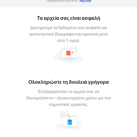
Τροφοδοτείται από
Apryse
αστείτε
α σας σε
Τα αρχεία σας είναι ασφαλή
λεπτα –
νομήστε
Διατηρούμε τα δεδομένα σας ασφαλή και
για πιο
εμπιστευτικά (διαγράφονται οριστικά μετά
τικές
από 1 ώρα).
σίες.
Ολοκληρώστε τη δουλειά γρήγορα
είτε σε
Επεξεργαστείτε τα αρχεία σας σε
δήποτε
δευτερόλεπτα – εξοικονομήστε χρόνο για πιο
σημαντικές εργασίες.
φόρμα
ποιήστε
εία Xodo
συσκευή.
s, Mac,