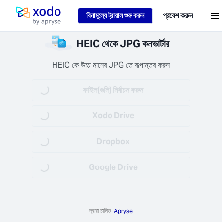
Loading...
প্রবেশ করুন
বিনামূল্যে ট্রায়াল শুরু করুন
হোম পেজ
নার
HEIC থেকে JPG কনভার্টার
ইল
্ষিত
HEIC কে উচ্চ মানের JPG তে রূপান্তর করুন
রা
নার
ফাইল(গুলি) নির্বাচন করুন
Loading...
টা
দ এবং
Xodo Drive
Loading...
 রাখি
়ীভাবে
টা পরে
Dropbox
Loading...
 ফেলা
়)।
Google Drive
Loading...
দ্বারা চালিত
Apryse