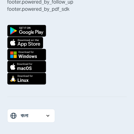
footer.powered_by_follow_up
footer.powered_by_pdf_sdk