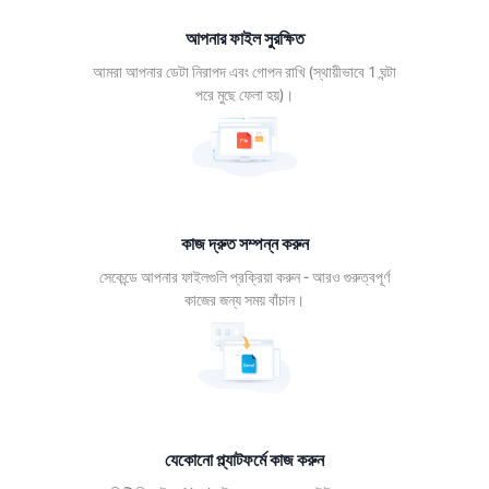
দ্রুত
পন্ন
আপনার ফাইল সুরক্ষিত
ুন
আমরা আপনার ডেটা নিরাপদ এবং গোপন রাখি (স্থায়ীভাবে 1 ঘন্টা
পরে মুছে ফেলা হয়)।
ন্ডে
নার
গুলি
রিয়া
ন -
রও
বপূর্ণ
কাজ দ্রুত সম্পন্ন করুন
 জন্য
সেকেন্ডে আপনার ফাইলগুলি প্রক্রিয়া করুন - আরও গুরুত্বপূর্ণ
য়
কাজের জন্য সময় বাঁচান।
চান।
যেকোনো প্ল্যাটফর্মে কাজ করুন
োনো