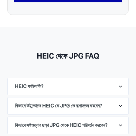
HEIC থেকে JPG FAQ
HEIC ফাইল কি?
কিভাবে উইন্ডোজে HEIC কে JPG তে রূপান্তর করবেন?
কিভাবে সফ্টওয়্যার ছাড়া JPG থেকে HEIC পরিবর্তন করবেন?